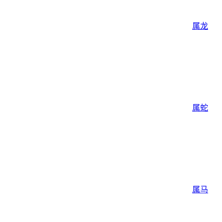
属龙
属蛇
属马