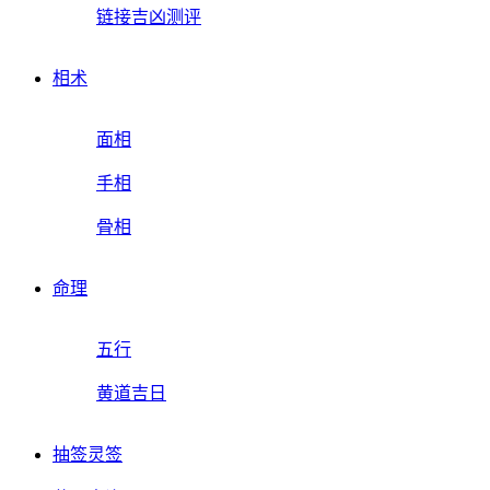
链接吉凶测评
相术
面相
手相
骨相
命理
五行
黄道吉日
抽签灵签